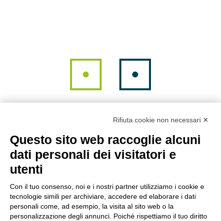
Rifiuta cookie non necessari ✕
Questo sito web raccoglie alcuni
dati personali dei visitatori e
Entra in contatto con noi
utenti
Vuoi approfondire le applicazioni di IA di Esisoftware per la
Con il tuo consenso, noi e i nostri partner utilizziamo i cookie e
produzione e la logistica? Compila il form
tecnologie simili per archiviare, accedere ed elaborare i dati
personali come, ad esempio, la visita al sito web o la
personalizzazione degli annunci. Poiché rispettiamo il tuo diritto