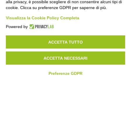
alla privacy, è possibile scegliere di non consentire alcuni tipi di
cookie. Clicca su preferenze GDPR per saperne di più.
Visualizza la Cookie Policy Completa
Powered by
ACCETTA TUTTO
ACCETTA NECESSARI
Preferenze GDPR
ESI|ZDS Operational: dettaglio fasi del ciclo di lavoro e
relativo avanzamento
Il modulo
operational
è utilizzato per
l’inserimento dati e per
visualizzare le istruzioni operative
. Le interfacce sono
personalizzate per mostrare agli operatori le informazioni
importanti di processo.
Gli operatori accedono inserendo il proprio badge
(con possibilità di integrare badge NFC o RFID).