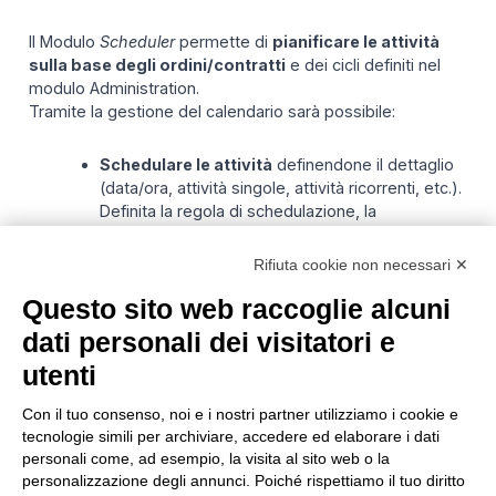
Il Modulo
Scheduler
permette di
pianificare le attività
sulla base degli ordini/contratti
e dei cicli definiti nel
modulo Administration.
Tramite la gestione del calendario sarà possibile:
Schedulare le attività
definendone il dettaglio
(data/ora, attività singole, attività ricorrenti, etc.).
Definita la regola di schedulazione, la
generazione degli eventi avverrà in automatico
in uno slot specifico.
Rifiuta cookie non necessari ✕
Visualizzare la schedulazione delle attività in
Questo sito web raccoglie alcuni
corso e future
con possibilità di modificare o
eliminare le schedulazioni pianificate.
dati personali dei visitatori e
Definire un
calendario di festività
in modo che
utenti
la schedulazione automatica si adatti a
pianificare solo i giorni feriali.
Con il tuo consenso, noi e i nostri partner utilizziamo i cookie e
tecnologie simili per archiviare, accedere ed elaborare i dati
Modulo ESI|ZDS Operational
personali come, ad esempio, la visita al sito web o la
personalizzazione degli annunci. Poiché rispettiamo il tuo diritto